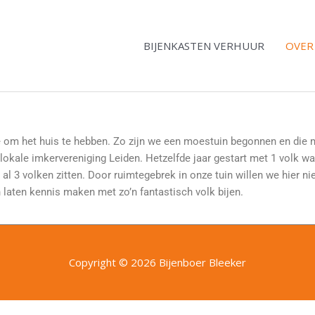
BIJENKASTEN VERHUUR
OVER
te om het huis te hebben. Zo zijn we een moestuin begonnen en die
okale imkervereniging Leiden. Hetzelfde jaar gestart met 1 volk wat
l 3 volken zitten. Door ruimtegebrek in onze tuin willen we hier n
 laten kennis maken met zo’n fantastisch volk bijen.
Copyright © 2026 Bijenboer Bleeker